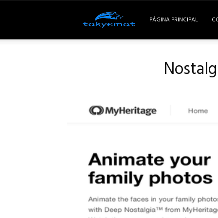
Takyemat
PÁGINA PRINCIPAL
C
Nostalg