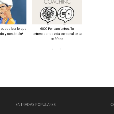
n puede leer lo que
6000 Pensamientos: Tu
o y contártelo!
entrenador de vida personal en tu
teléfono
ENTRADAS POPULARES
C