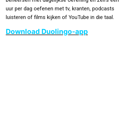
beheersen met
dagelijkse oefening
en zelfs een
uur per dag
oefenen
met
tv
, kranten, podcasts
luisteren
of
films kijken of
YouTube
in die taal.
Download Duolingo-app