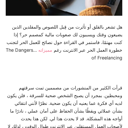
هل تشعر بالقلق أو تأثرت من قِبل اللصوص والمقلدين الذين
يضيعون وقتك ويسببون لك صعوبات مالية كمصمم حر؟ إذا
كنت مهتمًا، فاستمر في القراءة حول نصائح للعمل الحر لتجنب
خطورة العمل الحر عبر الانترنت رغم
مميزاته
…The Dangers
of Freelancing
قرأت الكثير من المنشورات من مصممين تمت سرقتهم
ومحبطين. بمجرد أن يصبح الشخص ضحية للسرقة ، فلن يكون
لديه أي فكرة عما يعنيه أن يكون ضحية. نظرًا لأنني انتقائي
بشأن عملائي ويقظًا بشأن الحفاظ على أمان عملي ، نادرًا ما
أواجه هذه المشكلة. قد لا يحدث هذا لي. لكن هذا يحدث
لأصحاب العمل المستقلين عبر الانترنت طوال الوقت ، لذلك لا