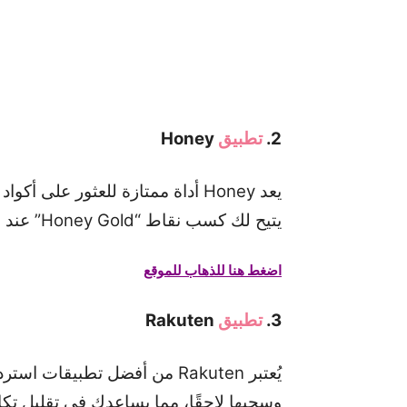
2.
تطبيق
Honey
يعد Honey أداة ممتازة للعثور عل
يتيح لك كسب نقاط “Honey Gold” عند الشراء، والتي يمكن استبدالها ببطاقات هدايا لمتاجر متنوعة.
اضغط هنا للذهاب للموقع
3.
تطبيق
Rakuten
يُعتبر Rakuten من أفضل تطبي
وسحبها لاحقًا، مما يساعدك في تقليل تك