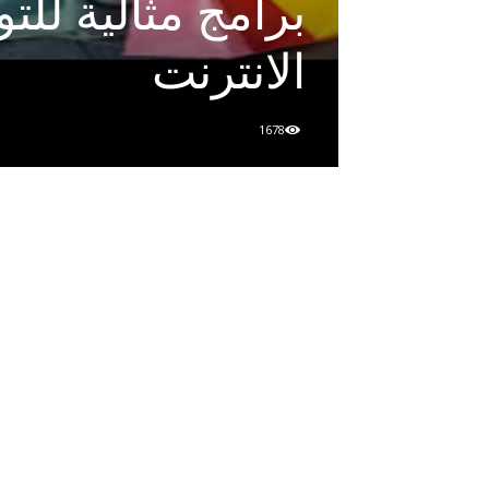
برامج مثالية للت
الانترنت
1678
.
.