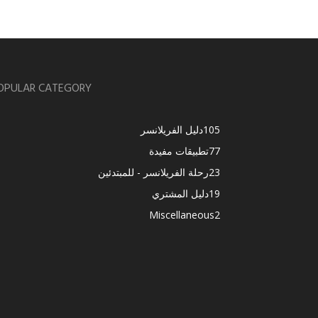
OPULAR CATEGORY
105
دليل الفريلانسر
77
تطبيقات مفيدة
23
رحلة الفريلانسر - للمبتدئين
19
دليل المشتري
Miscellaneous
2