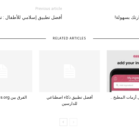
Previous article
تك بسهولة!
أفضل تطبيق إسلامي للأطفال : ت
RELATED ARTICLES
أزمات المطبخ ..
أفضل تطبيق ذكاء اصطناعي
الفرق بين atlas.org وchatgpt
للدارسين