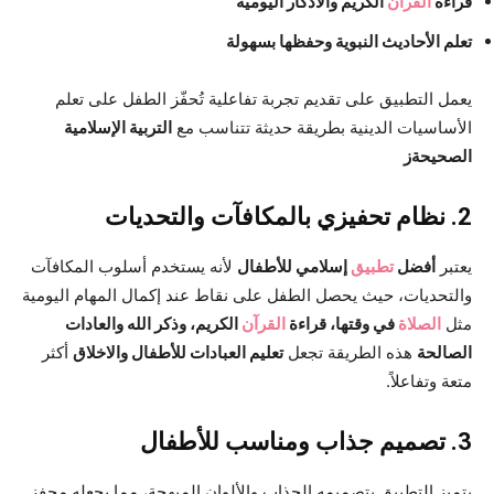
قراءة
القرآن
الكريم والأذكار اليومية
تعلم الأحاديث النبوية وحفظها بسهولة
يعمل التطبيق على تقديم تجربة تفاعلية تُحفّز الطفل على تعلم
الأساسيات الدينية بطريقة حديثة تتناسب مع
التربية الإسلامية
الصحيحةز
2. نظام تحفيزي بالمكافآت والتحديات
يعتبر
أفضل
تطبيق
إسلامي للأطفال
لأنه يستخدم أسلوب المكافآت
والتحديات، حيث يحصل الطفل على نقاط عند إكمال المهام اليومية
مثل
الصلاة
في وقتها، قراءة
القرآن
الكريم، وذكر الله والعادات
الصالحة
هذه الطريقة تجعل
تعليم العبادات للأطفال والاخلاق
أكثر
متعة وتفاعلاً.
3. تصميم جذاب ومناسب للأطفال
يتميز التطبيق بتصميمه الجذاب والألوان المبهجة، مما يجعله محفز