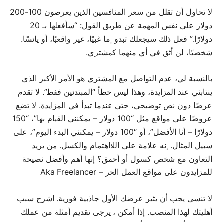
لا تحاول أن تقلل من سعر المنافسين الذين يعرضون 100-200
دولار على نفس المهمة عن طريق القول: “سأفعلها بـ 20
دولارًا.” فعل ذلك سيجعلك تبدو إما غبيًا، غير واقعيًا، أو يائسًا.
شخصيًا، لن أثق في أي منهما كمشتري.
بالنسبة لي، عدم التواصل مع المشتري هو الأمر الأكبر الذي
ينتابني عند المزايدة، وهذا ليس خطأ “المبتدئين فقط”. لا تقدم
عرضًا دون نص توضيحي، حتى عندما تبدأ في المزايدة. لا تضع
عروضًا على مواقع مثل “100 دولار – يمكنني القيام بها”، “150
دولارًا – أنا الأفضل”، أو “100 دولار – يمكنني البدء اليوم”، على
سبيل المثال. إنه علامة على اللااهتمام والكسل. من يريد
التعاون مع شخص كسول أو أحمق؟ إنها أهم وأفضل نصيحة
للمزايدون على مواقع العمل الحر – Aka Freelancer
لا تنسى يجب أن يثير عرضك الأول جاذبية فورية. اشرح سبب
أهليتك لهذا المنصب. إذا أمكن ، يرجى تقديم أمثلة من عملك