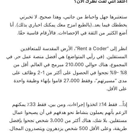
أعتقد أنني لفت نظرك الآن؟
ستعتبرها جهل واحباط من جانبي، وهذا صحيح. لا تخبرني
بخططك فيما بعد..(بالطبع امزح معك يمكنك اخباري بذلك). أنا
أضع الكثير من الثقة في الإحصاءات. فالأرقام قاسية حقًا.
انظر إلى “Rent a Coder”، الأرض المقدسة للمتعاقدين
المستقلين. (في رأيي المتواضع) هي أفضل منصة عمل حر. في
المجموع، هناك حوالي 210،000 مبرمج في العالم. أقل من
8% -9% نجحوا في الحصول على أكثر من 1-2 وظائف على
مدى “مسيرتهم”، وفقط 27،000 قاموا بإنهاء وظيفة واحدة
على الأقل.
إذاً… فقط 14٪ اتخذوا إجراءات، ومن بين، فقط 33٪ يمكنهم
الزعم بأنهم يعملون بنشاط نحو هدفهم في أن يصبحوا عمال
مستقلين. بلا شك، هناك أكثر من 3،000 شخص نجحوا بإفضل
طريقة، وعلى الأقل 500 شخص يزدهرون ويتصدرون المجال.