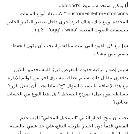
أ)
يمكن استخدام وسيط Jupload’s
“customFileFilterExtensions” لاستبعاد أنواع الملفات
المحددة. ومع ذلك، هناك قيود أخرى داخل عنصر التكبير الخاص
بتنسيقات الصوت المعينة: ‘mp3’ ، ‘ogg’ ، ‘wma’.
ب)
مع كل القيود التي تمت مناقشتها، يجب أن يكون الحفظ
باسم ليس مشكلة.
سيتم إصدار ترقية جديدة للمعرض قريبًا للمستخدمين الذين
يدفعون مقابل ذلك. سيتم إضافة مستوى آخر من قوائم الإدارة
مع هذا الإضافة. بالنسبة للسؤال “ج”، ماذا يجب أن يفعل الزر؟
ببساطة يقوم بملء نموذج التسجيل؟ هل هذا النوع من الحساب
مجاني؟
يجب أن يتيح الخيار الثاني “التسجيل المجاني” للمستخدم
المضي قدماً دون اختيار طريقة الدفع،علي حد علمي. بالنسبة
للمهام المتبقية، فإن معظمها واضح بنفسه، وليس لدي أي