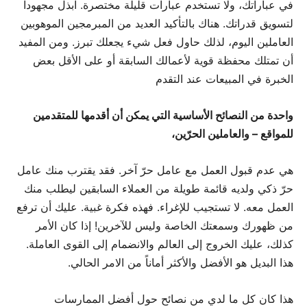
في عباراتك، ولا تستخدم عبارات قليلة مختصرة. ابذل مجهوداً
لتسويق قدراتك. هناك بالتأكيد العديد من المبرمجين الموهوبين
العاملين اليوم، لذلك حاول فعل شيء يجعلك تبرز. ومن المفيد
أن تمتلك محفظة قوية لأعمالك السابقة أو على الأقل بعض
الخبرة في المبيعات عند التقدم
واحدة من النصائح الأساسية التي يمكن أن أقدمها للمتقدمين
للمواقع – والعاملين الحرّين،
هي عدم قبول العمل مع عامل حرّ آخر. فقد يقترب منك عامل
حرّ ذكي ولديه قائمة طويلة من العملاء السابقين ليطلب منك
العمل معه. لا تستجيب للإغراء. فهذه فكرة غبية. عليك أن ترفع
من ظهورك وسمعتك الخاصة وليس للآخرين! إذا كان الأمر
كذلك، عليك الخروج إلى العالم والانضمام إلى القوى العاملة.
هذا البديل هو الأفضل والأكثر أماناً من الامر الحالي.
هذا كان كل ما لدي من نصائح حول أفضل الممارسات