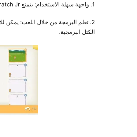
1. واجهة سهلة الاستخدام: يتمتع Scratch Jr بواجهة مستخدم بسيطة وملوّنة، مما يجعله جذابًا وسهل الفهم للأطفال الصغار.
2. تعلم البرمجة من خلال اللعب: يمكن 
الكتل البرمجية.