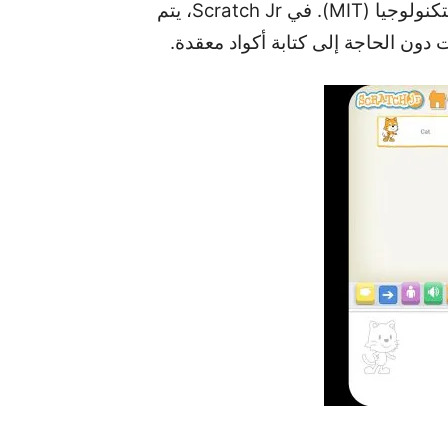
يعتمد Scratch Jr على لغة البرمجة البصرية Scratch، والتي تم تطويرها في معهد ماساتشوستس للتكنولوجيا (MIT). في Scratch Jr، يتم
دون الحاجة إلى كتابة أكواد معقدة.