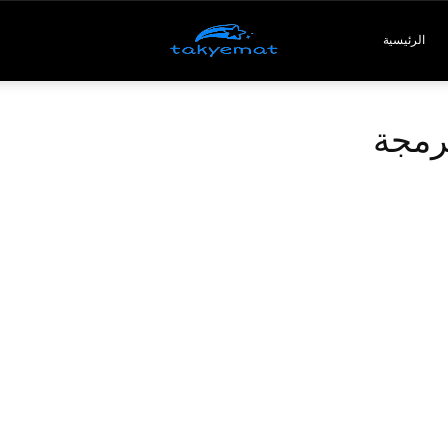
Takyemat
الرئيسية
برمجة