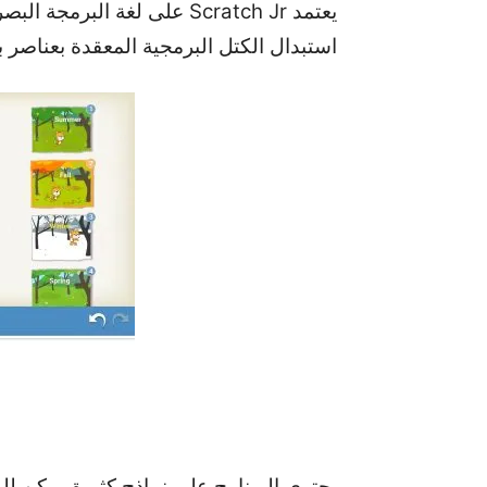
استبدال الكتل البرمجية المعقدة بعناصر 
يحتوي البرنامج على نماذج كثيرة يمكن للط